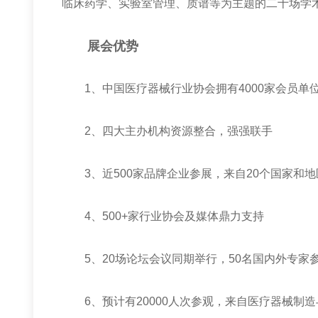
临床药学、实验室管理、质谱等为主题的二十场学
展会优势
1
、中国医疗器械行业协会拥有
4000
家会员单
2
、四大主办机构资源整合，强强联手
3
、近
500
家品牌企业参展，来自
20
个国家和地
4
、
500+
家行业协会及媒体鼎力支持
5
、
20
场论坛会议同期举行，
50
名国内外专家
6
、预计有
20000
人次参观，来自医疗器械制造