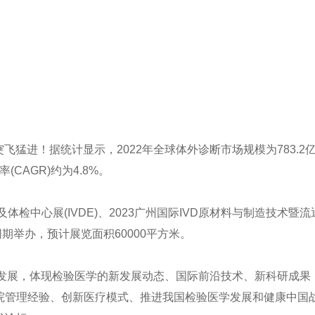
突飞猛进！据统计显示，
2022
年全球体外诊断市场规模为
783.2
率
(CAGR)
约为
4.8%
。
及体检中心展
(IVDE)
、
2023
广州国际
IVD
原材料与制造技术暨流
同期举办，预计展览面积
60000
平方米。
发展，体现检验医学的新发展动态、国际前沿技术、新科研成果
院管理经验、创新医疗模式、推进我国检验医学发展和健康中国