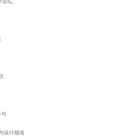
术论坛。
位
区
参与
与设计领域