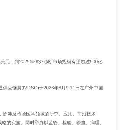
亿美元，到
2025
年体外诊断市场规模有望超过
900
亿
通供应链展
(IVDSC)
于
2023
年
8
月
9-11
日在广州中国
，除涉及检验医学领域的研究、应用、前沿技术
战略的实施。同时举办以监管、检验、输血、病理、