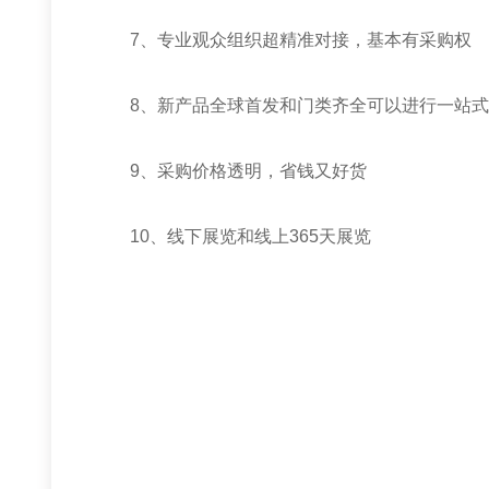
7
、专业观众组织超精准对接，基本有采购权
8
、新产品
全球首发
和门类齐全可以进行一站
9
、采购价格透明，省钱又好货
10
、线下展览和线上
365
天展览