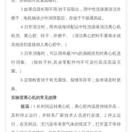
丝、控制组件及紧固螺钉。
3.如果仪器长期不用,转子应取出，用中性洗涤液清洁并
擦干，电机轴涂少许润滑脂后，存放于干燥通风处。
4.日常清洁时，用布或海绵配以中性洗涤液清洁离心机
机壳、离心腔、转子，并擦干。（清洁离心腔时不要将水或
其他溶剂直接倒入离心腔中。）
5.日常消毒时，可以用布蘸70%的酒精溶剂对离心机迸
行消毒。（除转子外,其余零配件均不可逬行高压高温灭
菌。）
6.定期检査转子有无腐蚀、裂缝等异常；如有请及时更
换。
实验室离心机的常见故障
超温：
1.长时间运转离心机，离心腔内温度持续升高，
及时停止运行，并联系厂家技术人员进行反馈。2.停止运
行，在无样品、无污染等有害气体的情况下，打开盖子等待