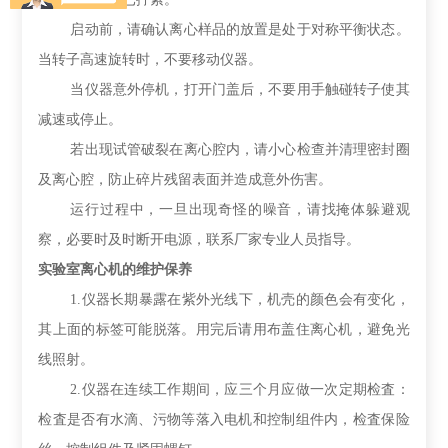
启动前，请确认离心样品的放置是处于对称平衡状态。
当转子高速旋转时，不要移动仪器。
当仪器意外停机，打开门盖后，不要用手触碰转子使其
减速或停止。
若出现试管破裂在离心腔内，请小心检查并清理密封圈
及离心腔，防止碎片残留表面并造成意外伤害。
运行过程中，一旦出现奇怪的噪音，请找掩体躲避观
察，必要时及时断开电源，联系厂家专业人员指导。
实验室离心机的维护保养
1.仪器长期暴露在紫外光线下，机壳的颜色会有变化，
其上面的标签可能脱落。用完后请用布盖住离心机，避免光
线照射。
2.仪器在连续工作期间，应三个月应做一次定期检査：
检査是否有水滴、污物等落入电机和控制组件内，检査保险