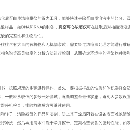
后蛋白质浓缩脱盐的得力工具，能够快速去除蛋白质溶液中的盐分、缓
酸样品，如DNA和RNA的制备，
真空离心浓缩仪
可在提取后对核酸溶液
核酸的完整性和生物活性。
往含有大量的有机物和无机物杂质，需要经过浓缩预处理才能进行准确
液相色谱等高灵敏度的分析方法进行检测，从而确定环境中的污染物种类
，按照规定的步骤进行操作。首先，要根据样品的性质和体积选择合适
等，一般应从较低的参数开始尝试，逐渐调整至最佳状态，避免因参数设
立即停机检查，排除故障后方可继续使用。
转子，清除残留的样品和溶剂，防止其干燥后附着在设备表面难以清除
进行冲洗，然后再用清水冲洗干净并擦干。定期检查设备的密封性能，如