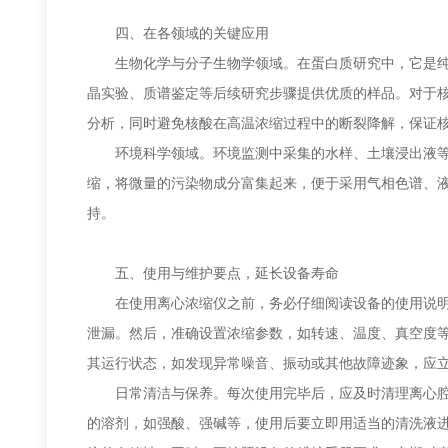
四、在各领域的关键应用
生物化学与分子生物学领域。在蛋白质研究中，它是纯化
晶实验、质谱鉴定等后续研究步骤提供优质的样品。对于核
分析，同时避免核酸在高温浓缩过程中的断裂降解，保证
环境科学领域。环境监测中采集的水样、土壤浸出液等往
缩，将微量的污染物成分富集起来，便于采用气相色谱、
持。
五、使用与维护要点，延长设备寿命
在使用离心浓缩仪之前，务必仔细阅读设备的使用说明书
泄漏。然后，准确设置浓缩参数，如转速、温度、真空度
其运行状态，如发现异常噪音、振动或其他故障迹象，应
日常清洁与保养。每次使用完毕后，应及时清理离心腔和
的溶剂，如强酸、强碱等，使用后要立即用适当的清洗液