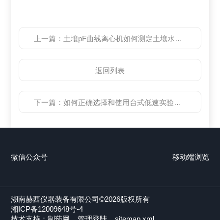
上一篇：
土壤pF曲线离心机如何测定土壤水分特性？
返回列表
下一篇：
如何正确选择和使用台式低速实验室离心机？
微信公众号
移动端浏览
湖南赫西仪器装备有限公司©2026版权所有
湘ICP备12009648号-4
技术支持：
制药网
管理登陆
sitemap.xml