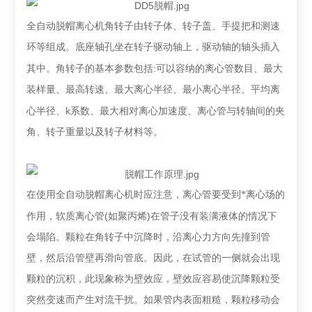
全自动脱帽离心机
角转子由转子体、转子盖、手提把和测速
环等组成。底座轴孔坐在转子驱动轴上，驱动轴的轴头插入
:
其中。角转子的基本参数包括
可以容纳的离心管数目、
最
大
装样量、
最
高转速、
最
大离心半径、
最
小离心半径、平均离
k
心半径、
系数、
最
大相对离心加速度、离心管与转轴间的夹
角、转子重量以及转子材料等。
在使用全自动脱帽离心机时应注意，离心管要受到*离心场的
(
)
作用，软质离心管
如聚丙烯
在管子没有装满液体的情况下
会塌陷。颗粒在角转子中沉降时，沿离心力方向先撞到管
壁，然后沿管壁再滑向管底。因此，在试管的一侧就会出现
颗粒的沉积，此现象称为壁效应，壁效应容易使沉降颗粒受
突然变速而产生对流干扰。如果管内表面粗糙，颗粒移动会