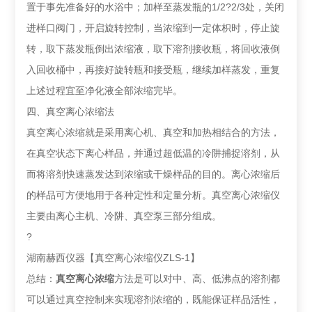
置于事先准备好的水浴中；加样至蒸发瓶的1/2?2/3处，关闭
进样口阀门，开启旋转控制，当浓缩到一定体枳时，停止旋
转，取下蒸发瓶倒出浓缩液，取下溶剂接收瓶，将回收液倒
入回收桶中，再接好旋转瓶和接受瓶，继续加样蒸发，重复
上述过程宜至净化液全部浓缩完毕。
四、真空离心浓缩法
真空离心浓缩就是采用离心机、真空和加热相结合的方法，
在真空状态下离心样品，并通过超低温的冷阱捕捉溶剂，从
而将溶剂快速蒸发达到浓缩或干燥样品的目的。离心浓缩后
的样品可方便地用于各种定性和定量分析。真空离心浓缩仪
主要由离心主机、冷阱、真空泵三部分组成。
?
湖南赫西仪器【真空离心浓缩仪ZLS-1】
总结：
真空离心浓缩
方法是可以对中、高、低沸点的溶剂都
可以通过真空控制来实现溶剂浓缩的，既能保证样品活性，