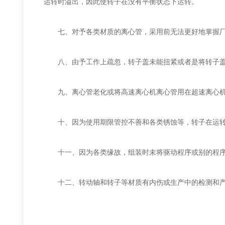
运转时溢出，因此使转子在没有平衡状态下运转。
七、对予各类材质的离心管，采用前无法更好地掌握厂商
八、由予工作上疏忽，转子盖未能扭紧或者是将转子盖和
九、离心管老化或将高速离心机离心管用在超速离心机
十、因为使用期限管控不善和各类锈蚀等，转子在运转
十一、因为各类缘故，组装时未将驱动程序或别的程序
十二、转动轴和转子等材质有内伤或生产中的检测和产