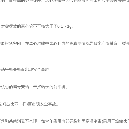
，而样品的称重偏差、离心步骤中离心样品液的溢出和转子浸蚀等是导
摆放的离心管不平衡大于了0.1～1g。
扭紧密闭，在离心步骤中离心腔内的高真空情况导致离心管抽扁、裂开
动平衡失衡而出现安全事故。
核心的编号安错，干扰转子的动平衡。
间占比不一样)而出现安全事故。
和杀菌消毒不合理，如常年采用内部开裂和固高温消毒(采用干燥箱烘干