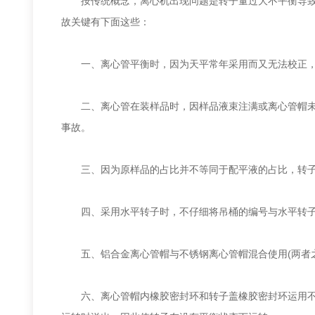
按传统概念，离心机出现问题是转子量过大不平衡导致的
故关键有下面这些：
一、离心管平衡时，因为天平常年采用而又无法校正，对称
二、离心管在装样品时，因样品液束注满或离心管帽未能
事故。
三、因为原样品的占比并不等同于配平液的占比，转子
四、采用水平转子时，不仔细将吊桶的编号与水平转子
五、铝合金离心管帽与不锈钢离心管帽混合使用(两者之
六、离心管帽内橡胶密封环和转子盖橡胶密封环运用不善