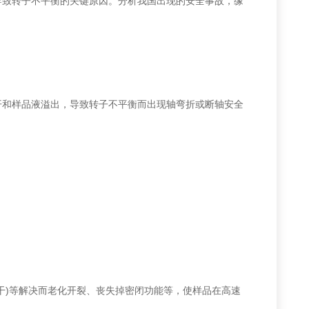
致转子不平衡的关键原因。分析我国出现的安全事故，缘
和样品液溢出，导致转子不平衡而出现轴弯折或断轴安全
)等解决而老化开裂、丧失掉密闭功能等，使样品在高速