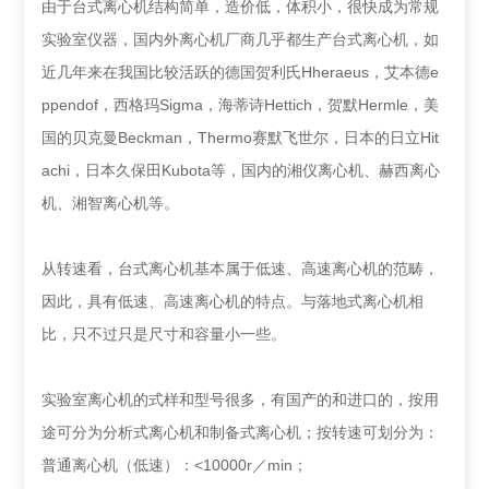
由于台式离心机结构简单，造价低，体积小，很快成为常规
实验室仪器，国内外离心机厂商几乎都生产台式离心机，如
近几年来在我国比较活跃的德国贺利氏Hheraeus，艾本德e
ppendof，西格玛Sigma，海蒂诗Hettich，贺默Hermle，美
国的贝克曼Beckman，Thermo赛默飞世尔，日本的日立Hit
achi，日本久保田Kubota等，国内的湘仪离心机、赫西离心
机、湘智离心机等。
从转速看，台式离心机基本属于低速、高速离心机的范畴，
因此，具有低速、高速离心机的特点。与落地式离心机相
比，只不过只是尺寸和容量小一些。
实验室离心机的式样和型号很多，有国产的和进口的，按用
途可分为分析式离心机和制备式离心机；按转速可划分为：
普通离心机（低速）：<10000r／min；